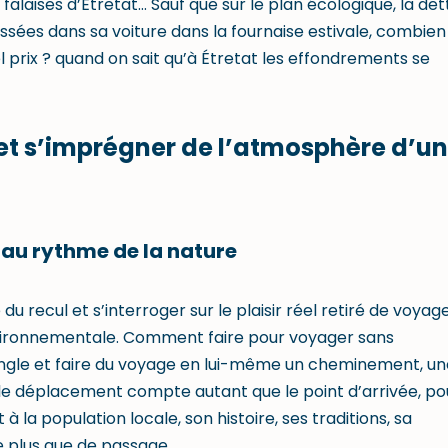
s falaises d’Étretat… Sauf que sur le plan écologique, la det
assées dans sa voiture dans la fournaise estivale, combien
 prix ? quand on sait qu’à Étretat les effondrements se
et s’imprégner de l’atmosphère d’un
 au rythme de la nature
 du recul et s’interroger sur le plaisir réel retiré de voyag
environnementale. Comment faire pour voyager sans
ngle et faire du voyage en lui-même un cheminement, un
 le déplacement compte autant que le point d’arrivée, po
a population locale, son histoire, ses traditions, sa
 plus que de passage.