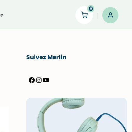
0
le
Suivez Merlin