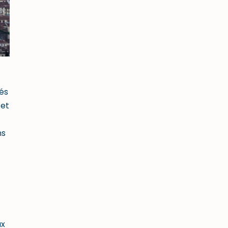
és
 et
ns
ux