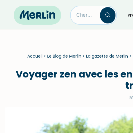
Pr
Skip
to
content
Accueil
>
Le Blog de Merlin
>
La gazette de Merlin
>
Voyager zen avec les en
t
28