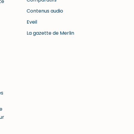
te
Contenus audio
Eveil
La gazette de Merlin
es
e
ur