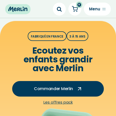
0
Skip
to
content
FABRIQUÉ EN FRANCE
3 À 15 ANS
Ecoutez vos
enfants grandir
avec Merlin
Commander Merlin
Les offres pack