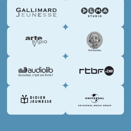
Merlin
Merlin
RadioFrance
Bayard
Jeunesse
Merlin
Merllin
Gallimard
Alma
Jeunesse
Studio
Merlin
Merlin
Arte
Petit
Radio
BamBou
Merlin
Merlin
Audiolib
RTBF
Merlin
Merlin
Didier
Universal