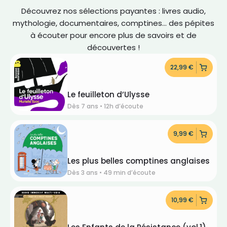
Découvrez nos sélections payantes : livres audio,
mythologie, documentaires, comptines… des pépites
à écouter pour encore plus de savoirs et de
découvertes !
22,99
€
Le feuilleton d’Ulysse
Dès 7 ans • 12h d’écoute
9,99
€
Les plus belles comptines anglaises
Dès 3 ans • 49 min d’écoute
10,99
€