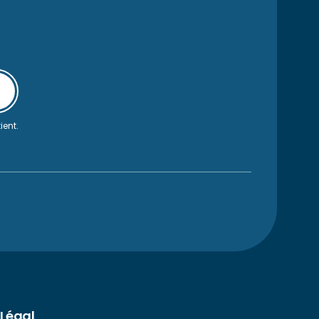
ient.
Légal