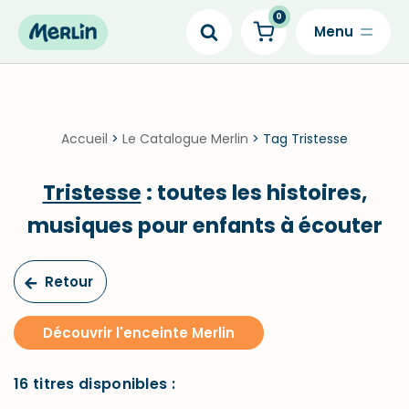
0
Skip
to
content
Accueil
>
Le Catalogue Merlin
>
Tag Tristesse
Tristesse
: toutes les histoires,
musiques pour enfants à écouter
Retour
Découvrir l'enceinte Merlin
16 titres disponibles :