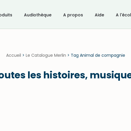
oduits
Audiothèque
A propos
Aide
A l'éco
Accueil
>
Le Catalogue Merlin
>
Tag Animal de compagnie
toutes les histoires, musiqu