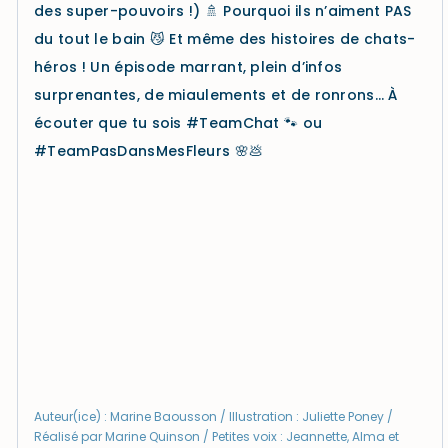
des super-pouvoirs !) 🚿 Pourquoi ils n’aiment PAS
du tout le bain 😼 Et même des histoires de chats-
héros ! Un épisode marrant, plein d’infos
surprenantes, de miaulements et de ronrons… À
écouter que tu sois #TeamChat 🐾 ou
#TeamPasDansMesFleurs 🌸💩
Auteur(ice) : Marine Baousson / Illustration : Juliette Poney /
Réalisé par Marine Quinson / Petites voix : Jeannette, Alma et