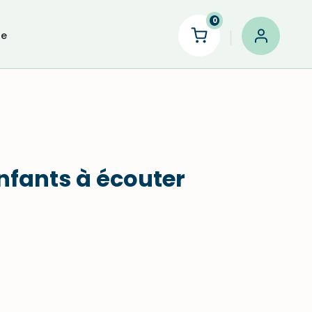
0
le
enfants à écouter