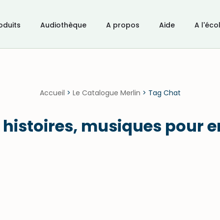
oduits
Audiothèque
A propos
Aide
A l'éco
Accueil
>
Le Catalogue Merlin
>
Tag Chat
s histoires, musiques pour 