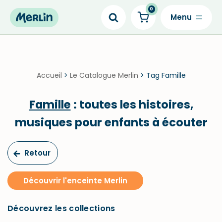
0
Skip
to
content
Accueil
>
Le Catalogue Merlin
>
Tag Famille
Famille
: toutes les histoires,
musiques pour enfants à écouter
Retour
Découvrir l'enceinte Merlin
Découvrez les collections