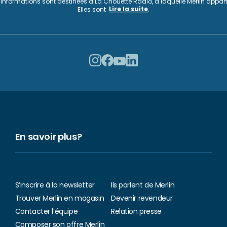
informations sont destinées à La Chouette Radio, à laquelle Merlin appart
Lire la suite
Elles sont
.
En savoir plus?
S’inscrire à la newsletter
Ils parlent de Merlin
Trouver Merlin en magasin
Devenir revendeur
Contacter l’équipe
Relation presse
Composer son offre Merlin