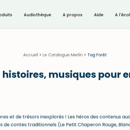
oduits
Audiothèque
A propos
Aide
A l'éco
Accueil
>
Le Catalogue Merlin
>
Tag Forêt
s histoires, musiques pour 
ères et de trésors inexplorés ! Les héros des contenus aud
rs de contes traditionnels (Le Petit Chaperon Rouge, Blanch