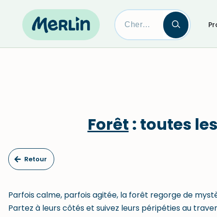
Pr
Skip
to
content
Forêt
: toutes le
Retour
Parfois calme, parfois agitée, la forêt regorge de myst
Partez à leurs côtés et suivez leurs péripéties au trave