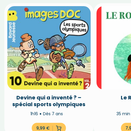
Devine qui a inventé ? –
Le 
spécial sports olympiques
1h16
Dès 7 ans
35 mi
9,99
€
7,