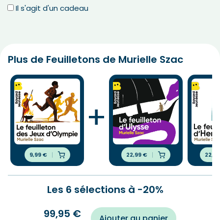
Il s'agit d'un cadeau
Plus de Feuilletons de Murielle Szac
+
9,99
€
22,99
€
22,9
Les 6 sélections à -20%
99,95
€
Ajouter au panier