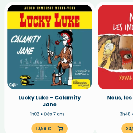
Lucky Luke – Calamity
Nous, le
Jane
1h02
Dès 7 ans
3h48
10,99
€
20