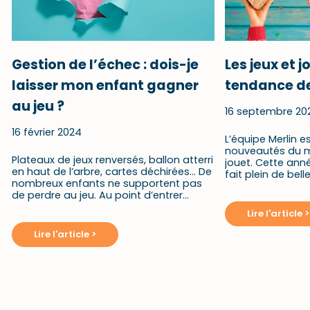
Gestion de l’échec : dois-je
Les jeux et j
laisser mon enfant gagner
tendance de
au jeu ?
16 septembre 20
16 février 2024
L’équipe Merlin es
nouveautés du m
Plateaux de jeux renversés, ballon atterri
jouet. Cette ann
en haut de l’arbre, cartes déchirées… De
fait plein de be
nombreux enfants ne supportent pas
de perdre au jeu. Au point d’entrer…
Lire l'article >
Lire l'article >