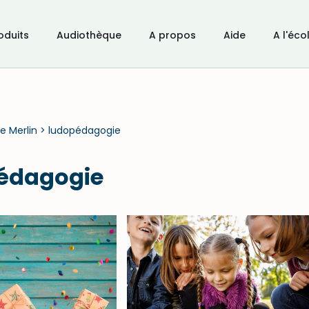
oduits
Audiothèque
A propos
Aide
A l'éco
e Merlin
>
ludopédagogie
édagogie