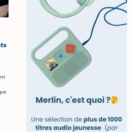
nts
est
que.