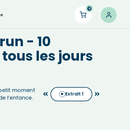
0
le
run - 10
 tous les jours
 petit moment
Extrait
1
e l’enfance.