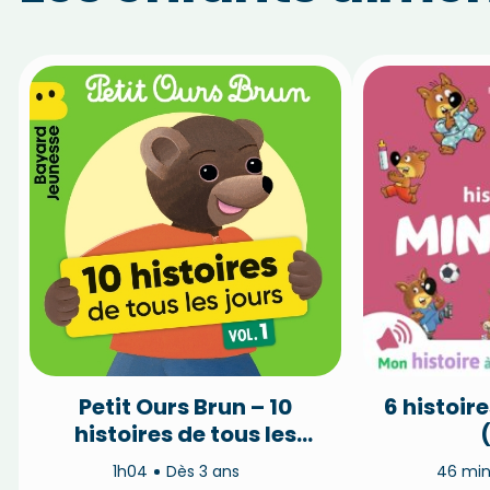
Petit Ours Brun – 10
6 histoir
histoires de tous les
jours (vol.1)
1h04
Dès 3 ans
46 mi