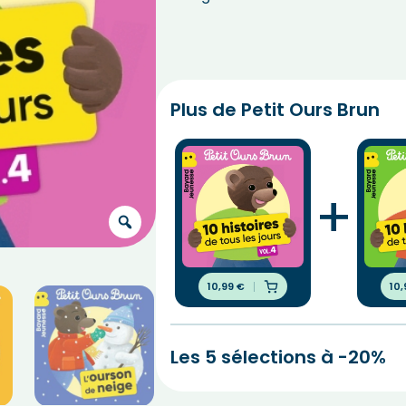
Plus de Petit Ours Brun
+
10,99
€
10
Les 5 sélections à -20%