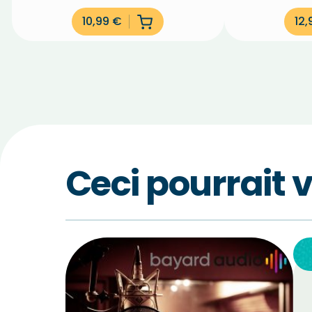
10,99
€
12
Ceci pourrait 