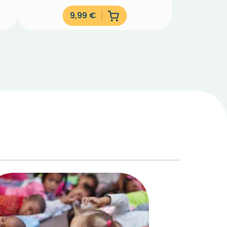
9,99
€