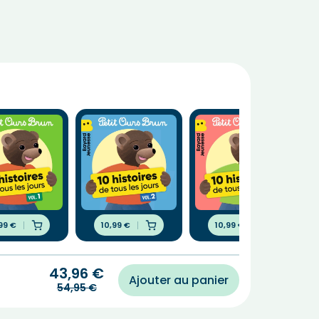
,99
€
10,99
€
10,99
€
43,96
€
Ajouter au panier
54,95
€