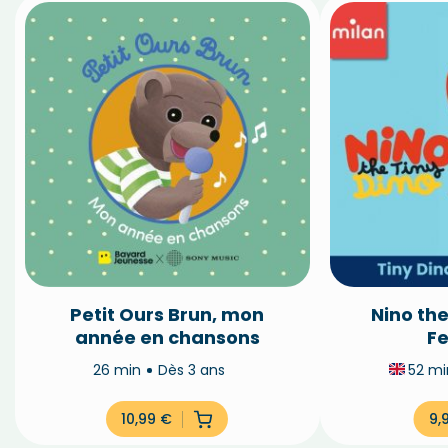
Petit Ours Brun, mon
Nino the
année en chansons
Fe
26 min
Dès 3 ans
52 m
10,99
€
9,