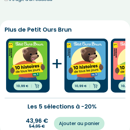
Plus de Petit Ours Brun
+
10,99
€
10,99
€
10,9
Les 5 sélections à -20%
43,96
€
Ajouter au panier
54,95
€