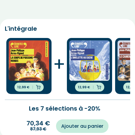
L'intégrale
+
12,99
€
12,99
€
12,9
Les 7 sélections à -20%
70,34
€
Ajouter au panier
87,93
€