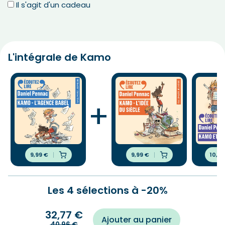
Il s'agit d'un cadeau
L'intégrale de Kamo
+
9,99
€
9,99
€
10,9
Les 4 sélections à -20%
32,77
€
Ajouter au panier
40,96
€