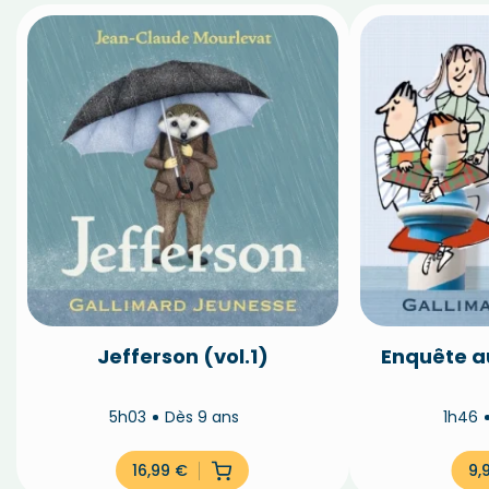
Jefferson (vol.1)
Enquête au
5h03
Dès 9 ans
1h46
16,99
€
9,