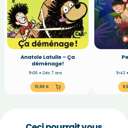
Anatole Latuile – Ça
Pe
déménage!
1h06
Dès 7 ans
1h43
10,99
€
9,
Ceci pourrait vous