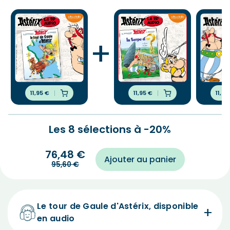
+
11,95
€
11,95
€
11,95
Les 8 sélections à -20%
76,48
€
Ajouter au panier
95,60
€
Le tour de Gaule d'Astérix, disponible
en audio