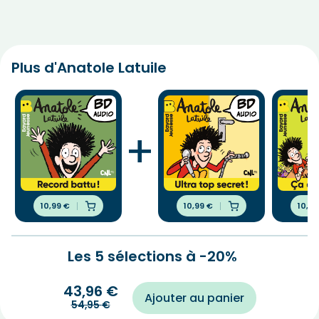
Plus d'Anatole Latuile
+
10,99
€
10,99
€
10,9
Les 5 sélections à -20%
43,96
€
Ajouter au panier
54,95
€