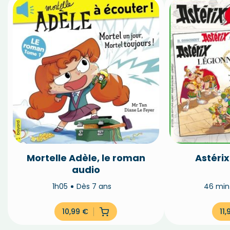
Mortelle Adèle, le roman
Astérix
audio
1h05
Dès 7 ans
46 mi
10,99
€
11