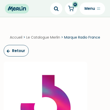
0
Skip
to
content
Accueil
>
Le Catalogue Merlin
>
Marque Radio France
Retour