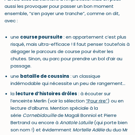
aussi les provoquer pour passer un bon moment
ensemble, “s’en payer une tranche”, comme on dit,
avec :
une
course poursuite
: en appartement c’est plus
risqué, mais ultra-efficace ! Il faut penser toutefois à
dégager le parcours de course pour éviter les
chutes. Sinon, au parc pour prendre un bol d’air au
passage.
une
bataille de coussins
: un classique
indémodable qui nécessite un peu de rangement…
la
lecture d’histoires drôles
: à écouter sur
l’enceinte Merlin (voir la sélection
“Pour rire”
) ou en
lecture d’albums. Mention spéciale à la
série
Cornebidouille
de Magali Bonniol et Pierre
Bertrand ou encore à
Anatole Latuile
(qui porte bien
son nom !) et évidemment
Mortelle Adèle
du duo Mr