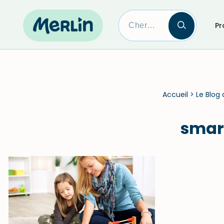
Pr
Skip
to
content
Accueil
>
Le Blog 
smar