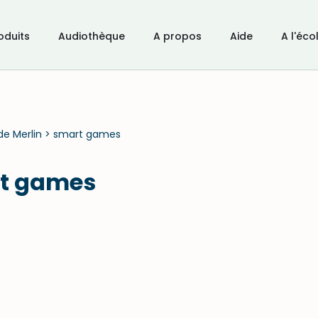
oduits
Audiothèque
A propos
Aide
A l'éco
de Merlin
>
smart games
t games