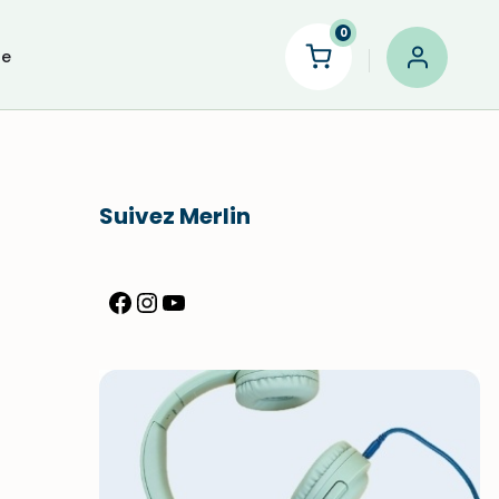
0
le
Suivez Merlin