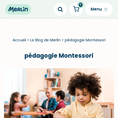
0
Skip
to
content
Accueil
>
Le Blog de Merlin
>
pédagogie Montessori
pédagogie Montessori