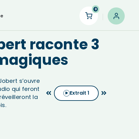
0
le
ert raconte 3
magiques
Jobert s’ouvre
dio qui feront
Extrait
1
éveilleront la
is.