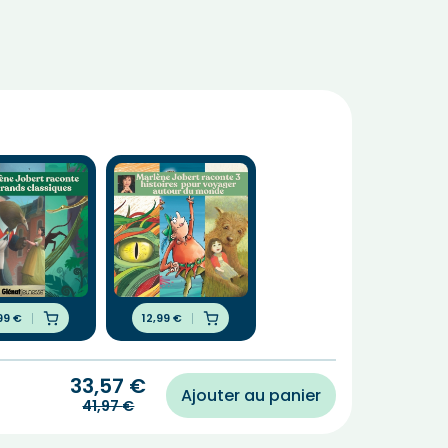
,99
€
12,99
€
33,57
€
Ajouter au panier
41,97
€