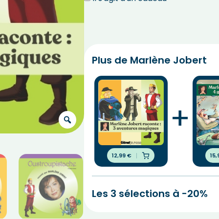
Plus de Marlène Jobert
+
12,99
€
15
Les 3 sélections à -20%