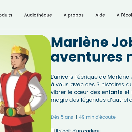
oduits
Audiothèque
A propos
Aide
A l'éco
Marlène Job
aventures 
L’univers féerique de Marlène 
à vous avec ces 3 histoires au
vibrer le cœur des enfants et r
magie des légendes d’autrefo
Dès 5 ans
49 min d'écoute
Il s'agit d'un cadeau