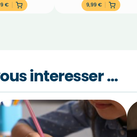
99
€
9,99
€
vous interesser …