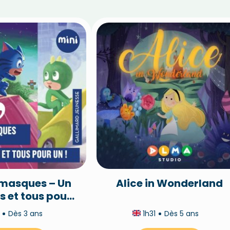
amasques – Un
Alice in Wonderland
s et tous pour
un !
n
Dès 3 ans
1h31
Dès 5 ans