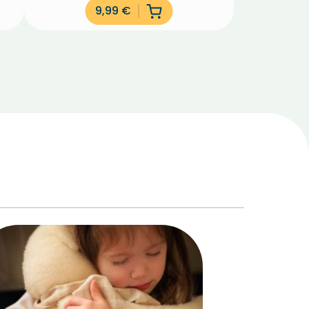
9,99
€