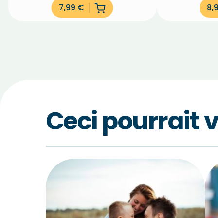
7,99
€
8,
Ceci pourrait 