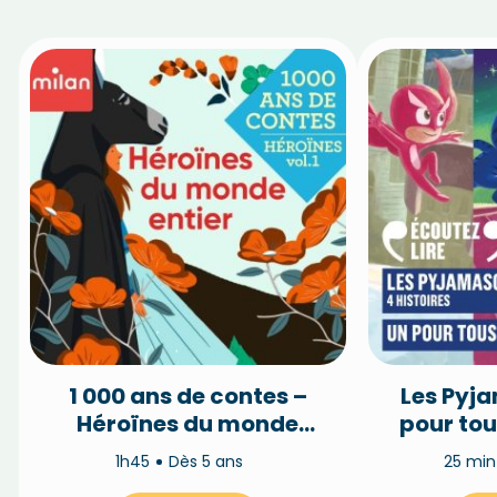
1 000 ans de contes –
Les Pyj
Héroïnes du monde
pour tou
entier (vol.1)
1h45
Dès 5 ans
25 mi