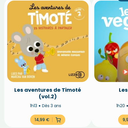
Les aventures de Timoté
Les
(vol.2)
1h13
Dès 3 ans
1h20
14,99
€
9,