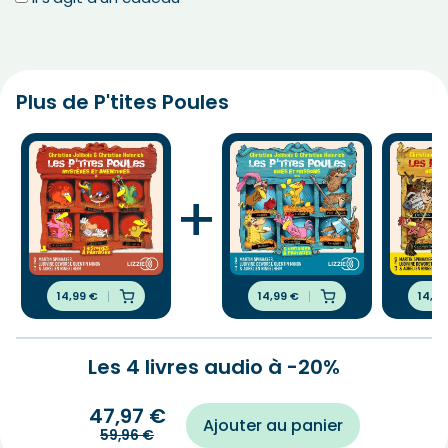
Plus de P'tites Poules
+
14,99
€
14,99
€
14,9
Les 4 livres audio à -20%
47,97
€
Ajouter au panier
59,96
€