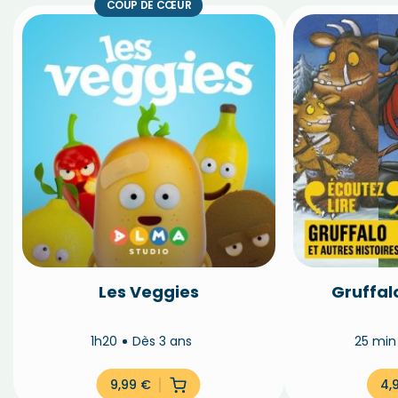
COUP DE CŒUR
Les Veggies
Gruffalo
1h20
Dès 3 ans
25 mi
9,99
€
4,