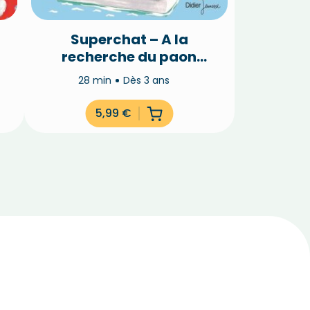
Superchat – A la
recherche du paon
perdu
28 min
Dès 3 ans
5,99
€