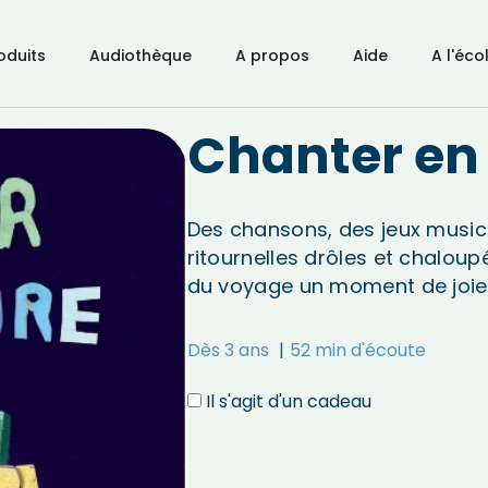
oduits
Audiothèque
A propos
Aide
A l'éco
Chanter en 
Des chansons, des jeux music
ritournelles drôles et chaloup
du voyage un moment de joie 
Dès 3 ans
52 min d'écoute
Il s'agit d'un cadeau