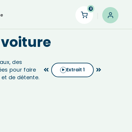
0
le
voiture
aux, des
ées pour faire
Extrait
1
et de détente.