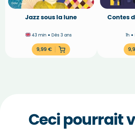
Jazz sous la lune
Contes d
43 min
Dès 3 ans
1h
9,99
€
9,
Ceci pourrait 