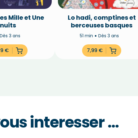
es Mille et Une
Lo hadi, comptines et
nuits
berceuses basques
Dès 3 ans
51 min
Dès 3 ans
99
€
7,99
€
vous interesser …