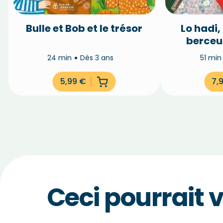
Bulle et Bob et le trésor
Lo hadi,
berceu
24 min
Dès 3 ans
51 mi
5,99
€
7,
Ceci pourrait 