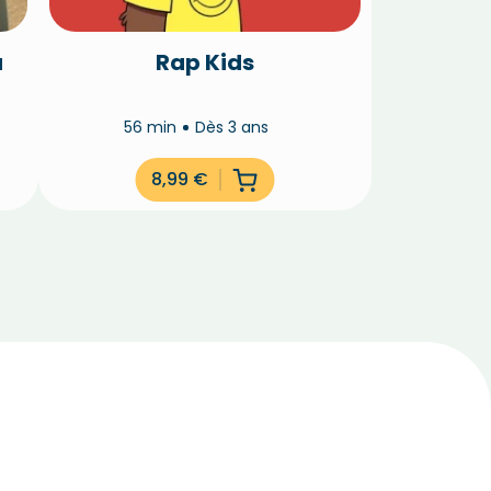
a
Rap Kids
56 min
Dès 3 ans
8,99
€