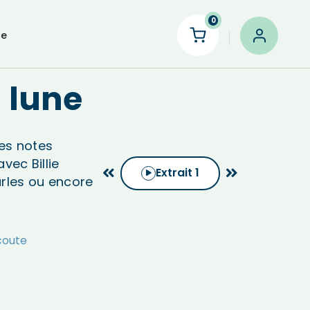
0
le
a lune
es notes
vec Billie
Extrait
1
arles ou encore
coute