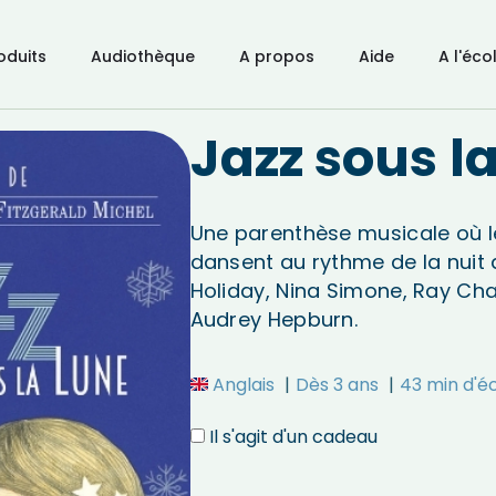
oduits
Audiothèque
A propos
Aide
A l'éco
Jazz sous l
Une parenthèse musicale où l
dansent au rythme de la nuit a
Holiday, Nina Simone, Ray Ch
Audrey Hepburn.
Anglais
Dès 3 ans
43 min d'é
Il s'agit d'un cadeau