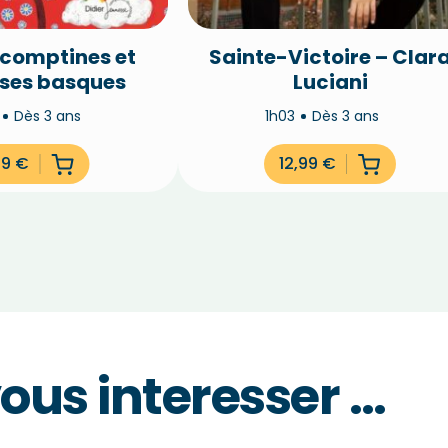
 comptines et
Sainte-Victoire – Clar
ses basques
Luciani
n
Dès 3 ans
1h03
Dès 3 ans
99
€
12,99
€
vous interesser …