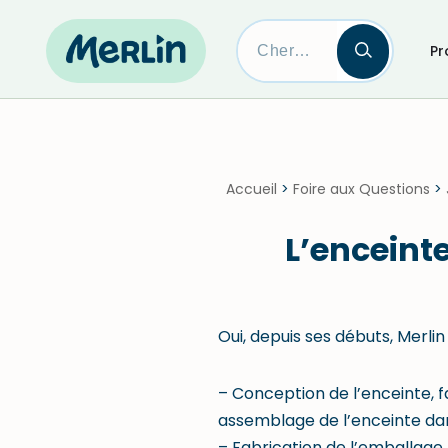
Pr
Skip
to
content
Accueil
>
Foire aux Questions
>
L’enceinte
Oui, depuis ses débuts, Merlin
– Conception de l’enceinte, fa
assemblage de l’enceinte dan
– Fabrication de l’emballage, 