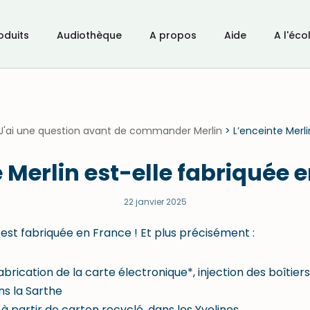
oduits
Audiothèque
A propos
Aide
A l'éco
J'ai une question avant de commander Merlin
>
L’enceinte Merli
 Merlin est-elle fabriquée 
22 janvier 2025
 est fabriquée en France ! Et plus précisément :
brication de la carte électronique*, injection des boîtier
s la Sarthe
à partir de carton recyclé, dans les Yvelines