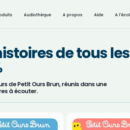
oduits
Audiothèque
A propos
Aide
A l'éco
istoires de tous les
%
ours de Petit Ours Brun, réunis dans une
ires à écouter.