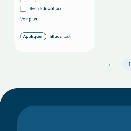
Belin Education
Voir plus
Appliquer
Effacer tout
←
1