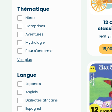
Thématique
Héros
12 
Comptines
class
Gr
Aventures
2h15
Pe
Mythologie
15,0
Pour s'endormir
Voir plus
Langue
Japonais
Anglais
Dialectes africains
Espagnol