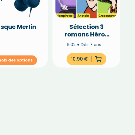
sque Merlin
Sélection 3
romans Héros
J’aime Lire
1h02
Dès 7 ans
10,90
€
oix des options