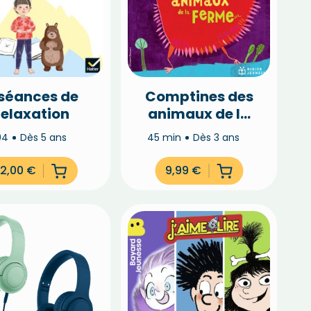
 séances de
Comptines des
relaxation
animaux de la
ferme
04
Dès 5 ans
45 min
Dès 3 ans
12,00
€
9,99
€