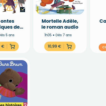
contes
Mortelle Adèle,
Ca
iques de
le roman audio
imm et
Dès 5 ans
1h05
Dès 7 ans
rrault
0
€
10,99
€
Ch