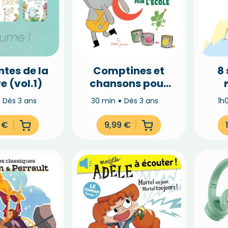
ntes de la
Comptines et
8
e (vol.1)
chansons pour
l’école
Dès 3 ans
30 min
Dès 3 ans
1h
5
€
9,99
€