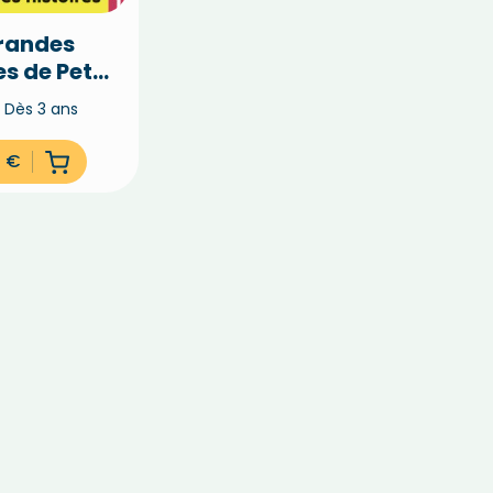
grandes
es de Petit
run (vol.
Dès 3 ans
1)
0
€