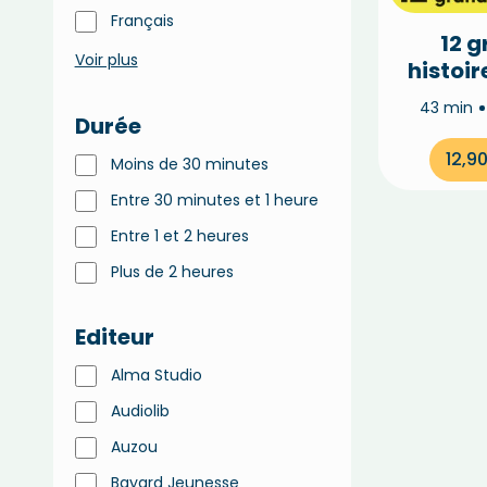
Français
12 
Voir plus
histoir
Ours B
43 min
Durée
12,9
Moins de 30 minutes
Entre 30 minutes et 1 heure
Entre 1 et 2 heures
Plus de 2 heures
Editeur
Alma Studio
Audiolib
Auzou
Bayard Jeunesse