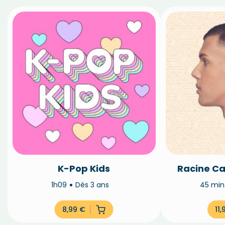
K-Pop Kids
Racine Ca
1h09
Dès 3 ans
45 mi
8,99
€
11