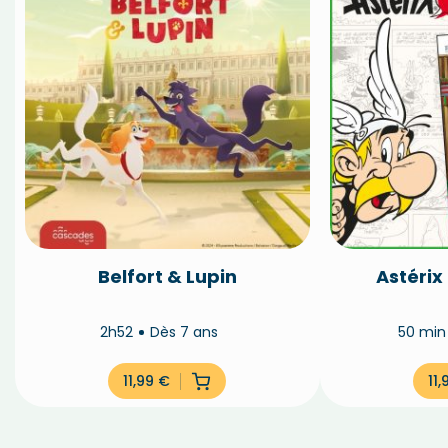
Belfort & Lupin
Astérix
2h52
Dès 7 ans
50 mi
11,99
€
11