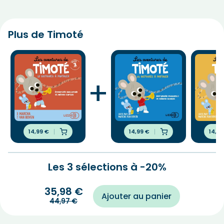
Plus de Timoté
+
14,99
€
14,99
€
14,9
Les 3 sélections à -20%
35,98
€
Ajouter au panier
44,97
€