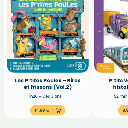
Les P’tites Poules – Rires
P’tits 
et frissons (Vol.2)
histo
1h26
Dès 3 ans
52 mi
14,99
€
9,