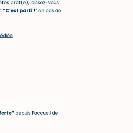
tes prêt(e), laissez-vous
on
“C’est parti !
” en bas de
édiée
.
ferte”
depuis l’accueil de