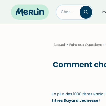
Pr
Skip
to
content
Accueil
>
Foire aux Questions
>
Comment chois
En plus des 1000 titres Radio
titres Bayard Jeunesse
!