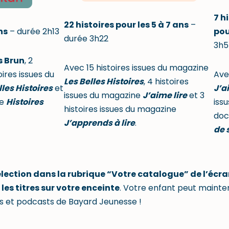
7 h
22 histoires pour les 5 à 7 ans
–
ns
– durée 2h13
pou
durée 3h22
3h5
s Brun
, 2
Avec 15 histoires issues du magazine
toires issues du
Ave
Les Belles Histoires
, 4 histoires
les Histoires
et
J’a
issues du magazine
J’aime lire
et 3
ne
Histoires
iss
histoires issues du magazine
doc
J’apprends à lire
.
de 
élection dans la rubrique “Votre catalogue” de l’écra
 les titres sur votre enceinte
. Votre enfant peut maint
es et podcasts de Bayard Jeunesse !