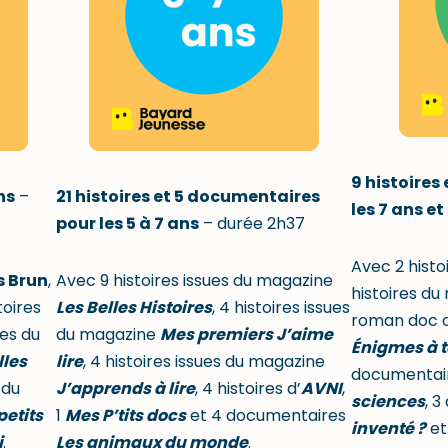
9 histoires
ns
–
21 histoires et 5 documentaires
les 7 ans et
pour les 5 à 7 ans
– durée 2h37
Avec 2 histoi
s Brun
,
Avec 9 histoires issues du magazine
histoires d
stoires
Les Belles Histoires
, 4 histoires issues
roman doc 
ues du
du magazine
Mes premiers J’aime
Énigmes à t
lles
lire
, 4 histoires issues du magazine
documentai
 du
J’apprends à lire
, 4 histoires d’
AVNI
,
sciences
, 
petits
1
Mes P’tits docs
et 4 documentaires
inventé ?
et
i
.
Les animaux du monde
.