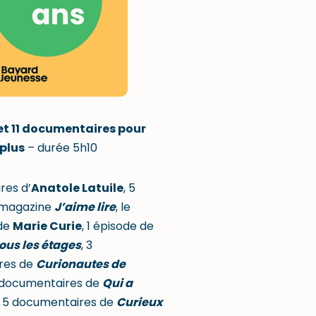
 et 11 documentaires pour
 plus
– durée 5h10
res d’
Anatole Latuile
, 5
u magazine
J’aime lire
, le
de
Marie Curie
, 1 épisode de
ous les étages
, 3
res de
Curionautes de
3 documentaires de
Qui a
 5 documentaires de
Curieux