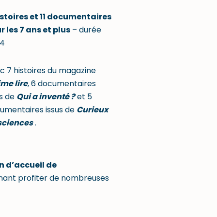
istoires et 11 documentaires
r les 7 ans et plus
– durée
4
c 7 histoires du magazine
ime lire
, 6 documentaires
us de
Qui a inventé ?
et 5
umentaires issus de
Curieux
sciences
.
n d’accueil de
enant profiter de nombreuses