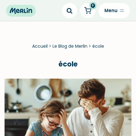
0
Skip
to
content
Accueil
>
Le Blog de Merlin
>
école
école