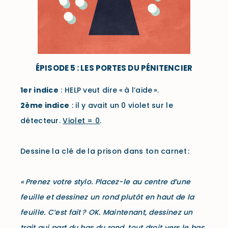
ÉPISODE 5 : LES PORTES DU PÉNITENCIER
1er
indice
: HELP veut dire « à l’aide ».
2ème
indice
: il y avait un 0 violet sur le
détecteur.
Violet = 0
.
D
essine la clé de la prison
dans ton carnet :
« Prenez votre stylo
. Placez-le au centre d’une
feuille et dessinez un rond plutôt en haut de la
feuille. C’est fait ? OK. Maintenant, dessinez un
trait qui part du bas du rond, tout droit vers le bas,