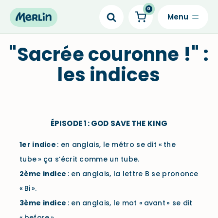
0
Skip
to
"Sacrée couronne !" :
content
les indices
ÉPISODE 1 : GOD SAVE THE KING
1er
indice
:
en anglais, le métro se dit « the
tube » ça s’écrit comme un tube.
2ème
indice
:
en anglais, la lettre B se prononce
« Bi ».
3ème
indice
:
en anglais, le mot « avant » se dit
« before ».