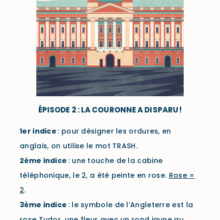
ÉPISODE 2 : LA COURONNE A DISPARU !
1er
indice
: pour désigner les ordures, en
anglais, on utilise le mot TRASH.
2ème
indice
: une touche de la cabine
téléphonique, le 2, a été peinte en rose.
Rose =
2
.
3ème
indice
: le symbole de l’Angleterre est la
rose Tudor, une fleur avec un rond jaune au