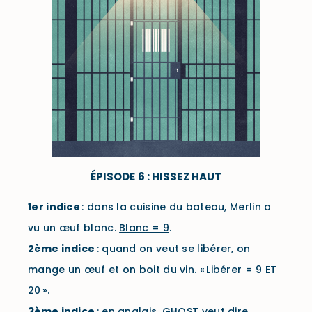
ÉPISODE 6 : HISSEZ HAUT
1er
indice
: dans la cuisine du bateau, Merlin a
vu un œuf blanc.
Blanc = 9
.
2ème
indice
: quand on veut se libérer, on
mange un œuf et on boit du vin. « Libérer = 9 ET
20 ».
3ème
indice
: en anglais, GHOST veut dire