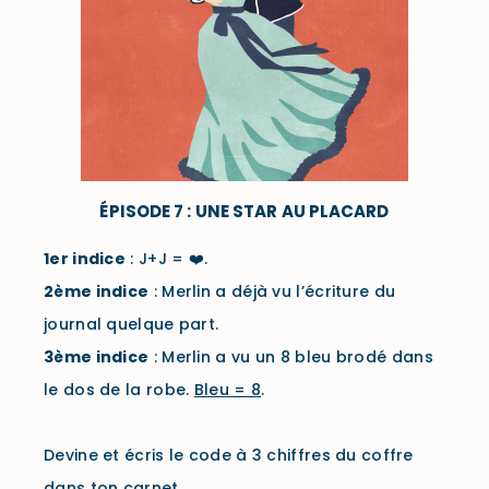
ÉPISODE 7 : UNE STAR AU PLACARD
1er
indice
: J+J =
❤️.
2ème
indice
: Merlin a déjà vu l’écriture du
journal quelque part.
3ème
indice
: Merlin a vu un 8 bleu brodé dans
le dos de la robe.
Bleu = 8
.
Devine et écris le code à 3 chiffres du coffre
dans ton carnet.