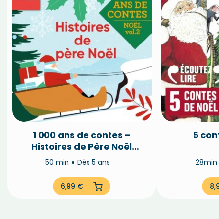
1 000 ans de contes –
5 con
Histoires de Père Noël
(vol.2)
50 min
Dès 5 ans
28mi
6,99
€
8,