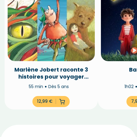
Marlène Jobert raconte 3
Ba
histoires pour voyager
autour du monde
55 min
Dès 5 ans
1h02
12,99
€
7,