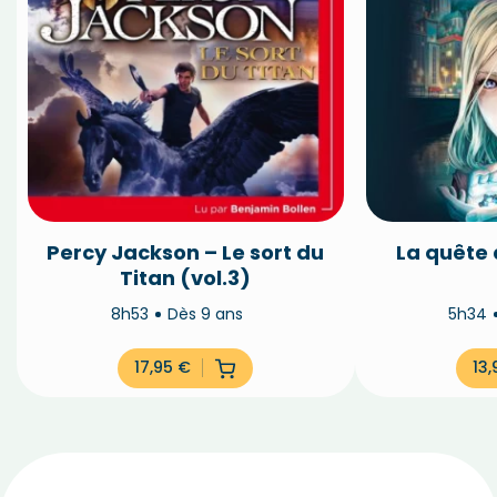
Percy Jackson – Le sort du
La quête 
Titan (vol.3)
8h53
Dès 9 ans
5h34
17,95
€
13