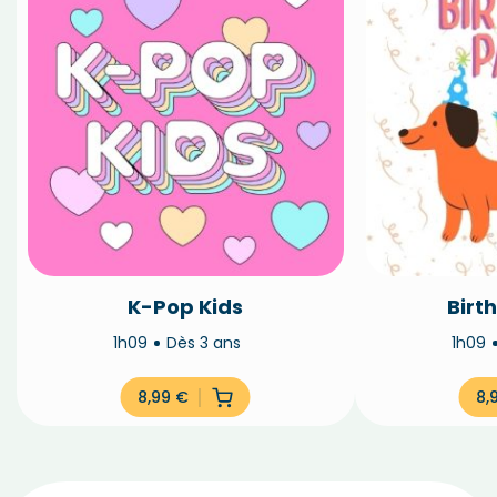
K-Pop Kids
Birt
1h09
Dès 3 ans
1h09
8,99
€
8,