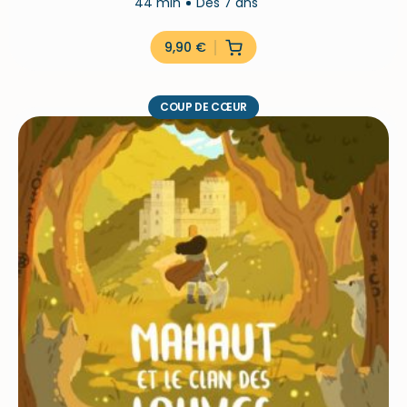
44 min
Dès 7 ans
9,90
€
COUP DE CŒUR