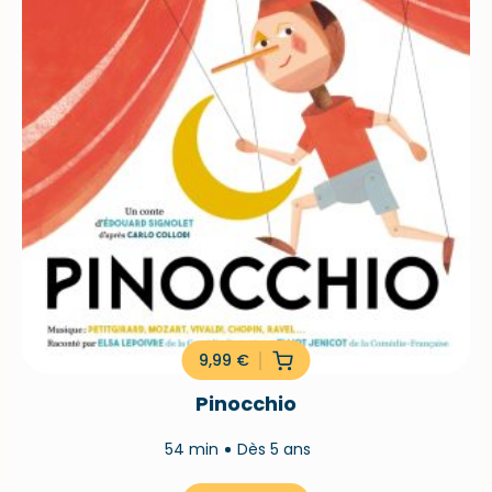
Aladin et la lampe magique
2h53
Dès 5 ans
9,99
€
Pinocchio
54 min
Dès 5 ans