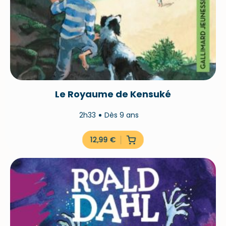
Le Royaume de Kensuké
2h33
Dès 9 ans
12,99
€