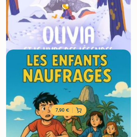
Olivia et le Livre des Légendes
56 min
Dès 5 ans
7,90
€