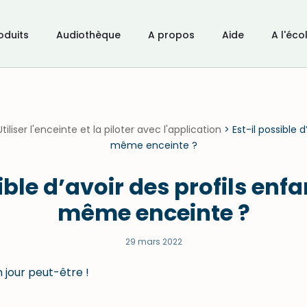
oduits
Audiothèque
A propos
Aide
A l'éco
Utiliser l'enceinte et la piloter avec l'application
>
Est-il possible 
même enceinte ?
ible d’avoir des profils enf
même enceinte ?
29 mars 2022
jour peut-être !