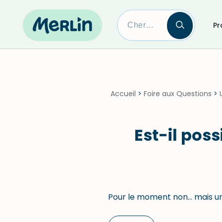
Pr
Skip
to
content
Accueil
>
Foire aux Questions
>
Est-il poss
Pour le moment non… mais un 