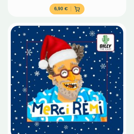
6,90
€