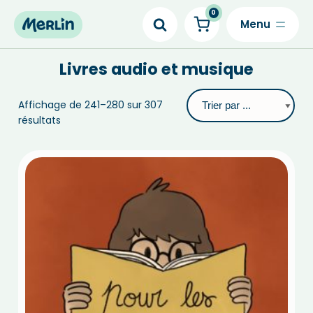
0
Skip
to
Livres audio et musique
content
Affichage de 241–280 sur 307
résultats