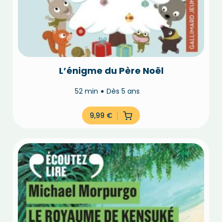
L’énigme du Père Noël
52 min
Dès 5 ans
9,99
€