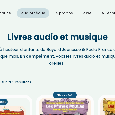
oduits
Audiothèque
A propos
Aide
A l'éco
Livres audio et musique
on à hauteur d’enfants de Bayard Jeunesse & Radio France
aque mois
.
En complément
, voici les livres audio et musiq
oreilles !
 sur 265 résultats
NOUVEAU !