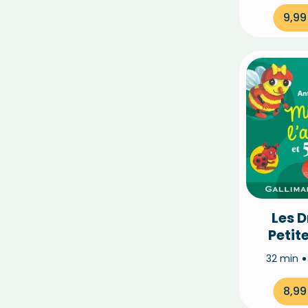
9,9
Les D
Petite
Mireill
32 min
et 5
his
8,9