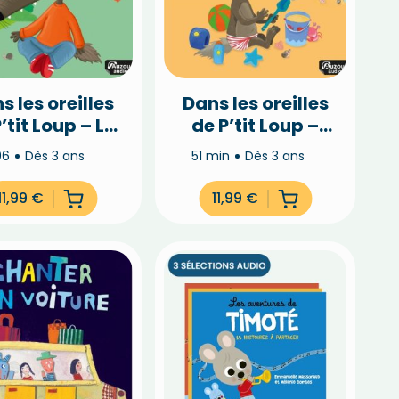
s les oreilles
Dans les oreilles
’tit Loup – La
de P’tit Loup –
nature
Les vacances
06
Dès 3 ans
51 min
Dès 3 ans
11,99
€
11,99
€