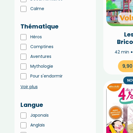
Calme
Thématique
Les
Héros
Bric
Comptines
Vo
42 min
Aventures
9,9
Mythologie
Pour s'endormir
NO
Voir plus
Langue
Japonais
Anglais