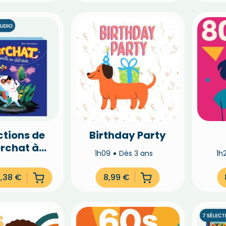
ctions de
Birthday Party
rchat à
1h09
Dès 3 ans
1h
20%
4,38
€
8,99
€