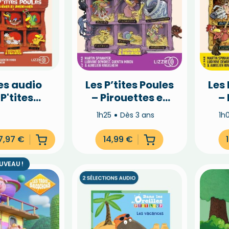
res audio
Les P’tites Poules
Les 
P'tites
– Pirouettes et
– 
s à -20%
amitiés (Vol.4)
1h25
Dès 3 ans
1h
7,97
€
14,99
€
UVEAU !