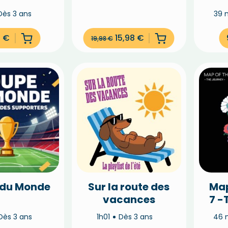
ntures
Célestine à
s
Dès 3 ans
39 
ol.1)
-20%
9
€
15,98
€
19,98
€
 du Monde
Sur la route des
Map
vacances
7 -
Dès 3 ans
1h01
Dès 3 ans
46 