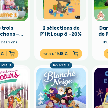
 trois
2 sélections de
Dan
ochons –
P'tit Loup à -20%
de P
lume 1
Dès 3 ans
1h
0
€
19,18
€
23,98
€
UVEAU !
NOUVEAU !