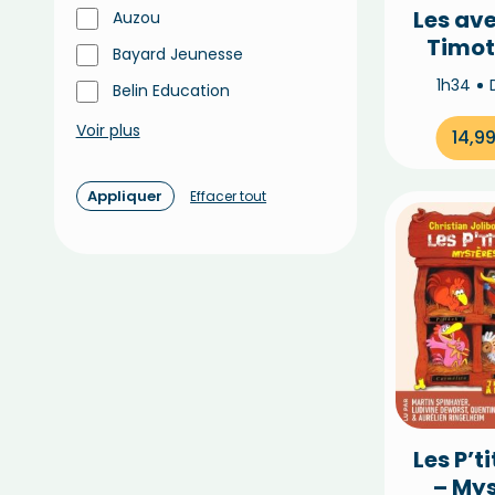
Les av
Auzou
Timot
Bayard Jeunesse
1h34
Belin Education
Voir plus
14,9
Appliquer
Effacer tout
Les P’t
– Mys