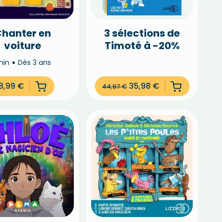
hanter en
3 sélections de
voiture
Timoté à -20%
min
Dès 3 ans
8,99
€
35,98
€
44,97
€