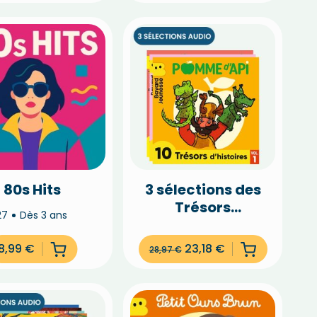
80s Hits
3 sélections des
Trésors
27
Dès 3 ans
d'histoires de
Pomme d'Api à
8,99
€
23,18
€
28,97
€
-20%