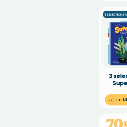
3 séle
Supe
-
1
17,97
€