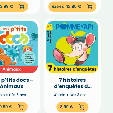
13,99
€
42,95
€
53,94
€
 p’tits docs –
7 histoires
Animaux
d’enquêtes de
Pomme d’Api
min
Dès 5 ans
41 min
Dès 3 ans
9,99
€
8,99
€