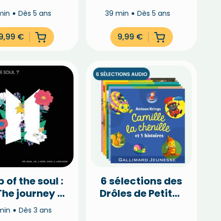
urprise en
des jours
min
Dès 5 ans
39 min
Dès 5 ans
surprise
9,99
€
9,99
€
 of the soul :
6 sélections des
The journey –
Drôles de Petites
BTS
Bêtes à -20%
min
Dès 3 ans