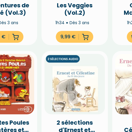
entures de
Les Veggies
é (Vol.3)
(Vol.2)
Ma
Dès 3 ans
1h34
Dès 3 ans
1h
9
€
9,99
€
ites Poules
2 sélections
tères et
d'Ernest et
Cé