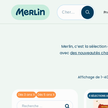
Pr
Skip
to
content
Merlin, c’est la sélecti
avec
des nouveautés ch
Affichage de 1–40
Dès 3 ans X
Dès 5 ans X