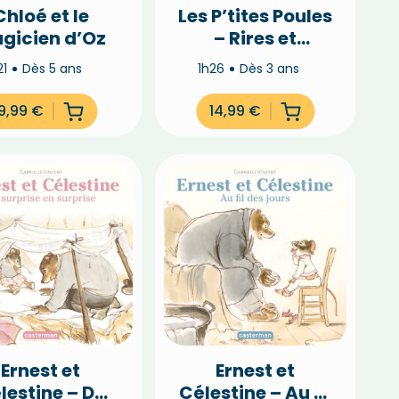
Chloé et le
Les P’tites Poules
gicien d’Oz
– Rires et
frissons (Vol.2)
21
Dès 5 ans
1h26
Dès 3 ans
9,99
€
14,99
€
Ernest et
Ernest et
lestine – De
Célestine – Au fil