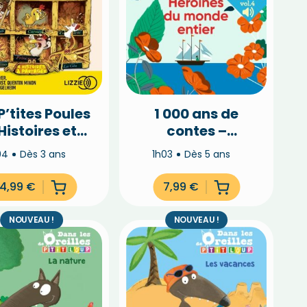
P’tites Poules
1 000 ans de
Histoires et
contes –
sortilèges
Héroïnes du
04
Dès 3 ans
1h03
Dès 5 ans
(Vol.3)
monde entier
(Vol.4)
14,99
€
7,99
€
NOUVEAU !
NOUVEAU !