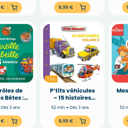
9
€
8,99
€
rôles de
P’tits véhicules
Mes
s Bêtes :
– 15 histoires
e l’abeille
(Vol.2)
Dès 3 ans
52 min
Dès 3 ans
52 
 autres
toires
9
€
9,99
€