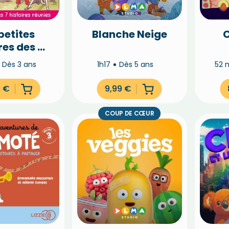
petites
Blanche Neige
C
res des 4
oeurs
Dès 3 ans
1h17
Dès 5 ans
52 
5
€
9,99
€
COUP DE CŒUR