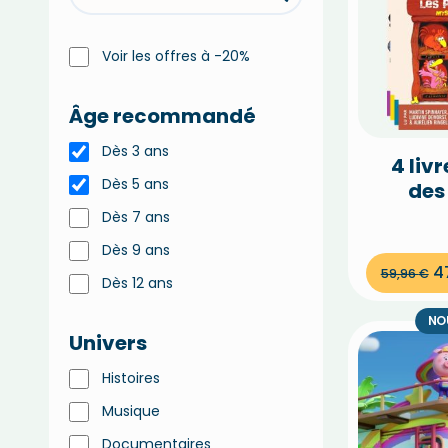
Voir les offres à -20%
Âge recommandé
Dès 3 ans
4 liv
Dès 5 ans
des 
Poule
Dès 7 ans
Dès 9 ans
4
59,96
€
Dès 12 ans
NO
Univers
Histoires
Musique
Documentaires