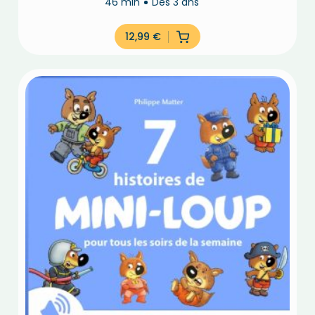
46 min
Dès 3 ans
12,99
€