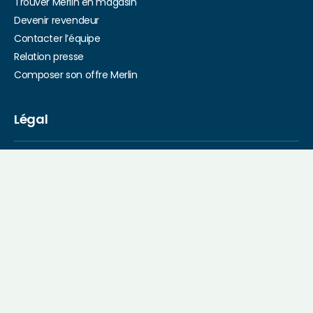
Trouver Merlin en magasin
Devenir revendeur
Contacter l’équipe
Relation presse
Composer son offre Merlin
Filtres
Légal
Crédits
Conditions Générales de Vente
Conditions Générales d’Utilisation
Mentions légales
Politique de confidentialité
Cookies