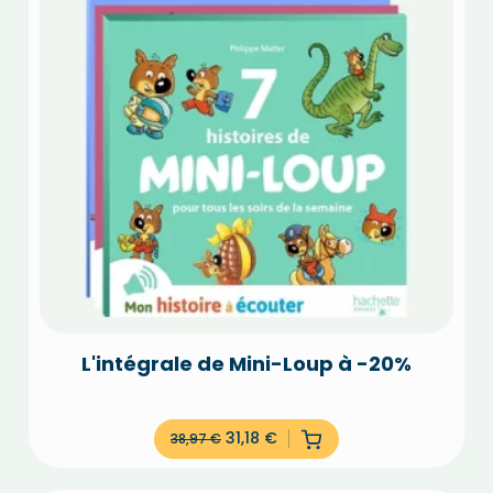
L'intégrale de Mini-Loup à -20%
31,18
€
38,97
€